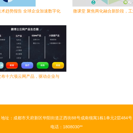
年技术趋势报告 全球企业加速数字化
微课堂 聚焦两化融合新阶段，
型与工业互联网数据服务崛起
数据服务成发展关键
发布十六项云网产品，驱动企业与
联网服务升级，赋能工业互联网数
据服务
地址：成都市天府新区华阳街道正西街88号成南领寓1栋1单元2层484号
电话：1808030**