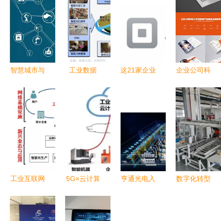
智慧城市与
工业数据
这21家企业
企业公司科
工业互联网
的“最后一
的服务是互
技公司互联
数据服务驱
公里”怎么
联网创业公
网产品 工
动城市智能
走——基于
司的刚需
业互联网数
升级
工业互联网
工业互联网
据服务的画
的数据服务
数据服务
册解析
破局之路
工业互联网
5G×云计算
亨通光电入
数字化转型
智能制造发
×大数据×人
选首批国家
赋新能
展的基础与
工智能 工
工信部“卓
一“网”创新